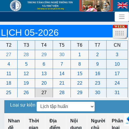
LỊCH 05-2026
T2
T3
T4
T5
T6
T7
CN
27
28
29
30
1
2
3
4
5
6
7
8
9
10
11
12
13
14
15
16
17
18
19
20
21
22
23
24
25
26
27
28
29
30
31
Loại sự kiện
Nhan
Thời
Địa
Nội
Người
Phân
đề
gian
điểm
dung
chủ
loại