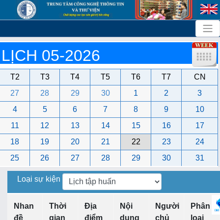
LỊCH 05-2026
T2
T3
T4
T5
T6
T7
CN
27
28
29
30
1
2
3
4
5
6
7
8
9
10
11
12
13
14
15
16
17
18
19
20
21
22
23
24
25
26
27
28
29
30
31
Loại sự kiện
Nhan
Thời
Địa
Nội
Người
Phân
đề
gian
điểm
dung
chủ
loại