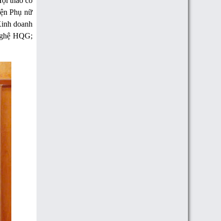
Hội thảo có
iện Phụ nữ
Kinh doanh
 nghệ HQG;