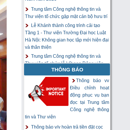
Trung tâm Công nghệ thông tin và
Thư viện tổ chức gặp mặt cán bộ hưu trí
Lễ Khánh thành công trình cải tạo
Tầng 1 - Thư viện Trường Đại học Luật
Hà Nội: Không gian học tập mới hiện đại
và thân thiện
Trung tâm Công nghệ thông tin và
Thư viện tổ chức lễ kết nạp Đảng viên
THÔNG BÁO
mới
Khai mạc Khóa học “Trí tuệ nhân tạo
Thông báo vv
cho chuyên gia thông tin và thư viện”
Điều chỉnh hoạt
động phục vụ bạn
đọc tại Trung tâm
Công nghệ thông
tin và Thư viện
Thông báo v/v hoàn trả tiền đặt cọc