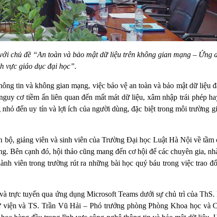
 với chủ đề “An toàn và bảo mật dữ liệu trên không gian mạng – Ứng 
nh vực giáo dục đại học”.
ông tin và không gian mạng, việc bảo vệ an toàn và bảo mật dữ liệu đ
 nguy cơ tiềm ẩn liên quan đến mất mát dữ liệu, xâm nhập trái phép h
hỏ đến uy tín và lợi ích của người dùng, đặc biệt trong môi trường g
n bộ, giảng viên và sinh viên của Trường Đại học Luật Hà Nội về tầm 
ng. Bên cạnh đó, hội thảo cũng mang đến cơ hội để các chuyên gia, n
nh viên trong trường rút ra những bài học quý báu trong việc trao đổ
i và trực tuyến qua ứng dụng Microsoft Teams dưới sự chủ trì của Th
 viện và TS. Trần Vũ Hải – Phó trưởng phòng Phòng Khoa học và 