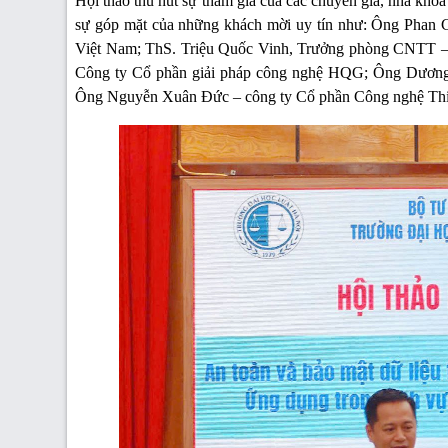
Hội thảo thu hút sự tham gia của các chuyên gia, nhà khoa
sự góp mặt của những khách mời uy tín như: Ông Phan 
Việt Nam; ThS. Triệu Quốc Vinh, Trưởng phòng CNTT –
Công ty Cổ phần giải pháp công nghệ HQG; Ông Dương
Ông Nguyễn Xuân Đức – công ty Cổ phần Công nghệ Thiế