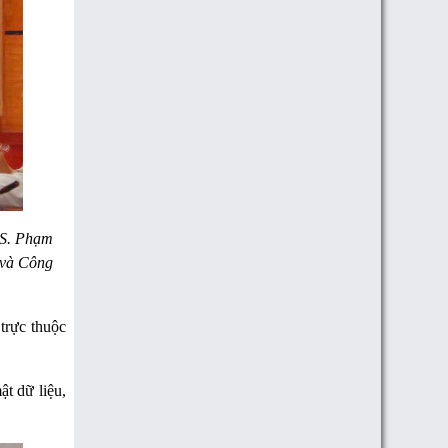
ThS. Phạm
 và Công
trực thuộc
t dữ liệu,