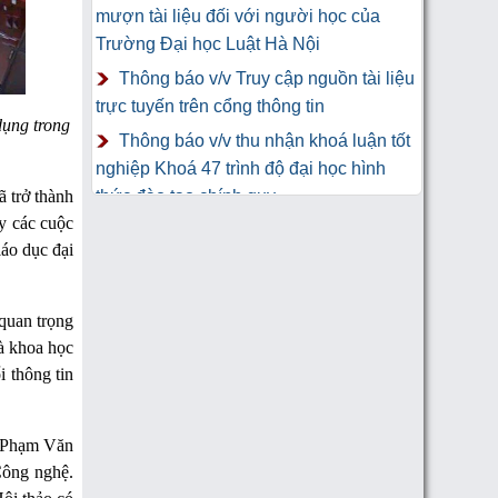
mượn tài liệu đối với người học của
Trường Đại học Luật Hà Nội
Thông báo v/v Truy cập nguồn tài liệu
trực tuyến trên cổng thông tin
dụng trong
Thông báo v/v thu nhận khoá luận tốt
nghiệp Khoá 47 trình độ đại học hình
ã trở thành
thức đào tạo chính quy
ay các cuộc
Thư Cảm Ơn tới tác giả gửi tặng
iáo dục đại
sách Trung tâm Công nghệ thông tin và
Thư viện Trường Đại học Luật Hà Nội
quan trọng
hà khoa học
i thông tin
S. Phạm Văn
Công nghệ.