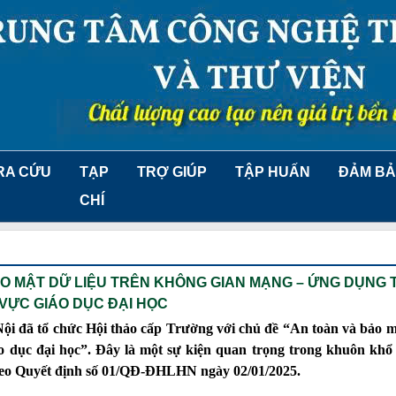
RA CỨU
TẠP
TRỢ GIÚP
TẬP HUẤN
ĐẢM BẢ
CHÍ
O MẬT DỮ LIỆU TRÊN KHÔNG GIAN MẠNG – ỨNG DỤNG
 VỰC GIÁO DỤC ĐẠI HỌC
i đã tổ chức Hội thảo cấp Trường với chủ đề “An toàn và bảo m
o dục đại học”. Đây là một sự kiện quan trọng trong khuôn khổ
eo Quyết định số 01/QĐ-ĐHLHN ngày 02/01/2025.