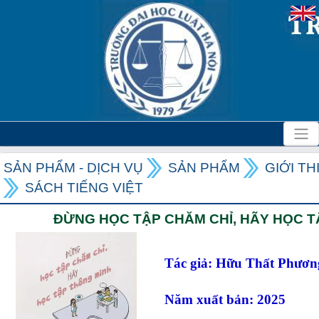
SẢN PHẨM - DỊCH VỤ
SẢN PHẨM
GIỚI T
SÁCH TIẾNG VIỆT
ĐỪNG HỌC TẬP CHĂM CHỈ, HÃY HỌC T
Tác giả: Hữu Thất Phương
Năm xuất bản: 2025