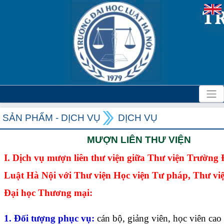
SẢN PHẨM - DỊCH VỤ
DỊCH VỤ
MƯỢN LIÊN THƯ VIỆN
I. Dịch vụ mượn liên thư viện giữa Thư viện Trường 
Luật Hà Nội với Thư viện Học viện Tư pháp, Thư vi
Đại học Thương mại:
1. Đối tượng phục vụ:
cán bộ, giảng viên, học viên cao