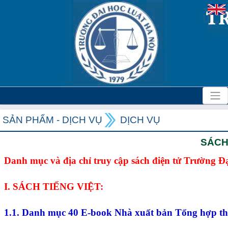
SẢN PHẨM - DỊCH VỤ
DỊCH VỤ
SÁCH
Danh mục và địa chỉ truy cập sách điện tử Trường Đ
I. SÁCH TIẾNG VIỆT:
1.1. Danh mục 40 E-book Nhà xuất bản Tổng hợp t