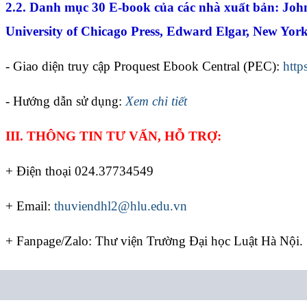
2.2. Danh mục 30 E-book của các nhà xuất bản: Joh
University of Chicago Press, Edward Elgar, New York 
- Giao diện truy cập Proquest Ebook Central (PEC):
http
- Hướng dẫn sử dụng:
Xem chi tiết
III. THÔNG TIN TƯ VẤN, HỖ TRỢ:
+ Điện thoại 024.37734549
+ Email:
thuviendhl2@hlu.edu.vn
+ Fanpage/Zalo: Thư viện Trường Đại học Luật Hà Nội.