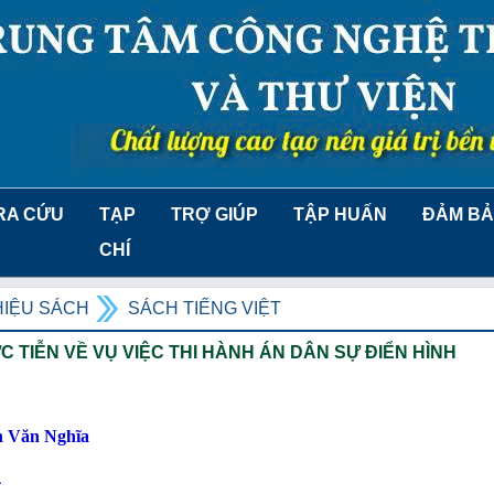
RA CỨU
TẠP
TRỢ GIÚP
TẬP HUẤN
ĐẢM BẢ
CHÍ
HIỆU SÁCH
SÁCH TIẾNG VIỆT
 TIỄN VỀ VỤ VIỆC THI HÀNH ÁN DÂN SỰ ĐIỂN HÌNH
n Văn Nghĩa
4