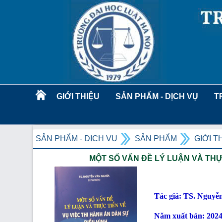
GIỚI THIỆU
SẢN PHẨM - DỊCH VỤ
T
SẢN PHẨM - DỊCH VỤ
SẢN PHẨM
GIỚI T
MỘT SỐ VẤN ĐỀ LÝ LUẬN VÀ THỰC
Tác giả: TS. Nguyễ
Năm xuất bản: 202