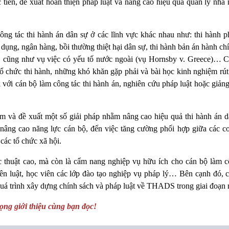
c tiễn, đề xuất hoàn thiện pháp luật và nâng cao hiệu quả quản lý nhà
công tác thi hành án dân sự ở các lĩnh vực khác nhau như: thi hành p
 dụng, ngân hàng, bồi thường thiệt hại dân sự, thi hành bản án hành ch
ản, cũng như vụ việc có yếu tố nước ngoài (vụ Hornsby v. Greece)… C
tổ chức thi hành, những khó khăn gặp phải và bài học kinh nghiệm rút
ối với cán bộ làm công tác thi hành án, nghiên cứu pháp luật hoặc giản
ệm và đề xuất một số giải pháp nhằm nâng cao hiệu quả thi hành án d
, nâng cao năng lực cán bộ, đến việc tăng cường phối hợp giữa các cơ
 các tổ chức xã hội.
c thuật cao, mà còn là cẩm nang nghiệp vụ hữu ích cho cán bộ làm cô
viên luật, học viên các lớp đào tạo nghiệp vụ pháp lý… Bên cạnh đó, 
quá trình xây dựng chính sách và pháp luật về THADS trong giai đoạn 
ọng giới thiệu cùng bạn đọc!