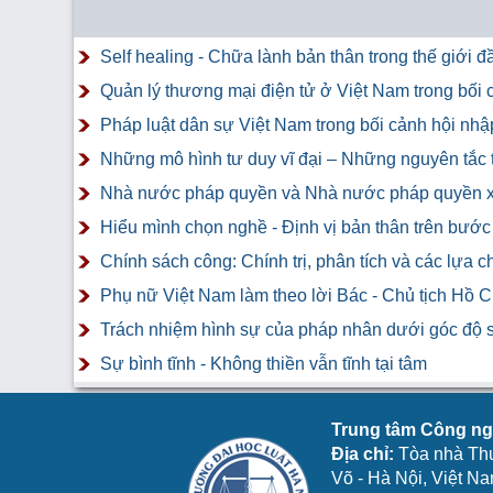
Self healing - Chữa lành bản thân trong thế giới 
Quản lý thương mại điện tử ở Việt Nam trong bối
Pháp luật dân sự Việt Nam trong bối cảnh hội nhậ
Những mô hình tư duy vĩ đại – Những nguyên tắc t
Nhà nước pháp quyền và Nhà nước pháp quyền xã 
Hiểu mình chọn nghề - Định vị bản thân trên bướ
Chính sách công: Chính trị, phân tích và các lựa c
Phụ nữ Việt Nam làm theo lời Bác - Chủ tịch Hồ Ch
Trách nhiệm hình sự của pháp nhân dưới góc độ 
Sự bình tĩnh - Không thiền vẫn tĩnh tại tâm
Trung tâm Công ngh
Địa chỉ:
Tòa nhà Th
Võ - Hà Nội, Việt N