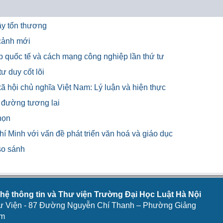
đầy tổn thương
 cảnh mới
p quốc tế và cách mạng công nghiệp lần thứ tư
ư duy cốt lõi
hội chủ nghĩa Việt Nam: Lý luận và hiện thực
c đường tương lai
họn
í Minh với vấn đề phát triển văn hoá và giáo dục
so sánh
ệ thông tin và Thư viện Trường Đại Học Luật Hà Nội
ư Viện - 87 Đường Nguyễn Chí Thanh – Phường Giảng
am