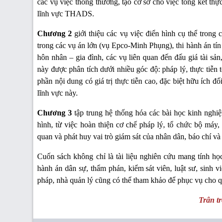
các vụ việc thông thường, tạo cơ sở cho việc tổng kết thự
lĩnh vực THADS.
Chương 2
giới thiệu các vụ việc điển hình cụ thể trong 
trong các vụ án lớn (vụ Epco-Minh Phụng), thi hành án tín
hôn nhân – gia đình, các vụ liên quan đến đấu giá tài s
này được phân tích dưới nhiều góc độ: pháp lý, thực tiễn 
phần nội dung có giá trị thực tiễn cao, đặc biệt hữu ích đ
lĩnh vực này.
Chương 3
tập trung hệ thống hóa các bài học kinh nghi
hình, từ việc hoàn thiện cơ chế pháp lý, tổ chức bộ máy
quan và phát huy vai trò giám sát của nhân dân, báo chí và
Cuốn sách không chỉ là tài liệu nghiên cứu mang tính họ
hành án dân sự, thẩm phán, kiểm sát viên, luật sư, sinh 
pháp, nhà quản lý cũng có thể tham khảo để phục vụ cho 
Trân tr