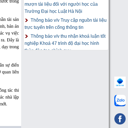
 nước trong
mượn tài liệu đối với người học của
Trường Đại học Luật Hà Nội
hần tài sản
Thông báo v/v Truy cập nguồn tài liệu
ính, bản án
trực tuyến trên cổng thông tin
ác vụ việc
Thông báo v/v thu nhận khoá luận tốt
 ra. Đây là
nghiệp Khoá 47 trình độ đại học hình
g dạy trong
thức đào tạo chính quy
Thư Cảm Ơn tới tác giả gửi tặng
ân sự điển
sách Trung tâm Công nghệ thông tin và
 quan liên
Thư viện Trường Đại học Luật Hà Nội
ng tác thi
các nhà lập
mới.