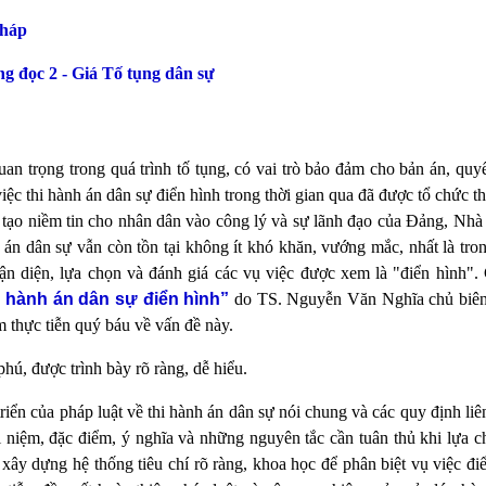
pháp
òng đọc 2 - Giá Tố tụng dân sự
n trọng trong quá trình tố tụng, có vai trò bảo đảm cho bản án, quy
việc thi hành án dân sự điển hình trong thời gian qua đã được tổ chức t
i tạo niềm tin cho nhân dân vào công lý và sự lãnh đạo của Đảng, Nh
 án dân sự vẫn còn tồn tại không ít khó khăn, vướng mắc, nhất là tro
hận diện, lựa chọn và đánh giá các vụ việc được xem là "điển hình".
hi hành án dân sự điển hình”
do TS. Nguyễn Văn Nghĩa chủ biên
 thực tiễn quý báu về vấn đề này.
ú, được trình bày rõ ràng, dễ hiểu.
triển của pháp luật về thi hành án dân sự nói chung và các quy định li
ái niệm, đặc điểm, ý nghĩa và những nguyên tắc cần tuân thủ khi lựa 
xây dựng hệ thống tiêu chí rõ ràng, khoa học để phân biệt vụ việc đi