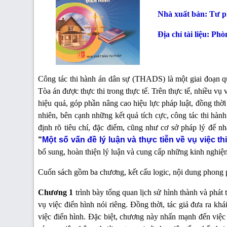
Nhà xuất bản: Tư 
Địa chỉ tài liệu: Ph
Công tác thi hành án dân sự (THADS) là một giai đoạn qua
Tòa án được thực thi trong thực tế. Trên thực tế, nhiều vụ 
hiệu quả, góp phần nâng cao hiệu lực pháp luật, đồng thờ
nhiên, bên cạnh những kết quả tích cực, công tác thi hành
định rõ tiêu chí, đặc điểm, cũng như cơ sở pháp lý để n
“
Một số vấn đề lý luận và thực tiễn về vụ việc t
bổ sung, hoàn thiện lý luận và cung cấp những kinh nghiệm
Cuốn sách gồm ba chương, kết cấu logic, nội dung phong ph
Chương 1
trình bày tổng quan lịch sử hình thành và phát 
vụ việc điển hình nói riêng. Đồng thời, tác giả đưa ra kh
việc điển hình. Đặc biệt, chương này nhấn mạnh đến việc 