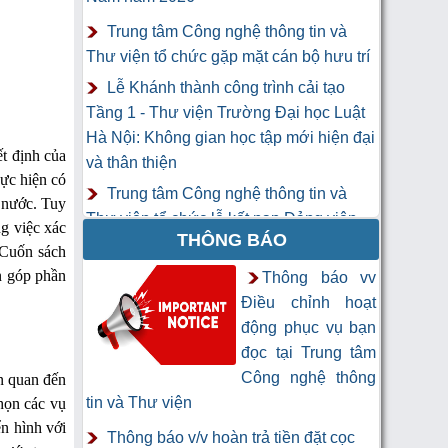
Trung tâm Công nghệ thông tin và
Thư viện tổ chức gặp mặt cán bộ hưu trí
Lễ Khánh thành công trình cải tạo
Tầng 1 - Thư viện Trường Đại học Luật
Hà Nội: Không gian học tập mới hiện đại
ết định của
và thân thiện
hực hiện có
Trung tâm Công nghệ thông tin và
à nước. Tuy
Thư viện tổ chức lễ kết nạp Đảng viên
ng việc xác
THÔNG BÁO
mới
 Cuốn sách
Khai mạc Khóa học “Trí tuệ nhân tạo
 góp phần
Thông báo vv
cho chuyên gia thông tin và thư viện”
Điều chỉnh hoạt
động phục vụ bạn
đọc tại Trung tâm
Công nghệ thông
ên quan đến
tin và Thư viện
chọn các vụ
ển hình với
Thông báo v/v hoàn trả tiền đặt cọc