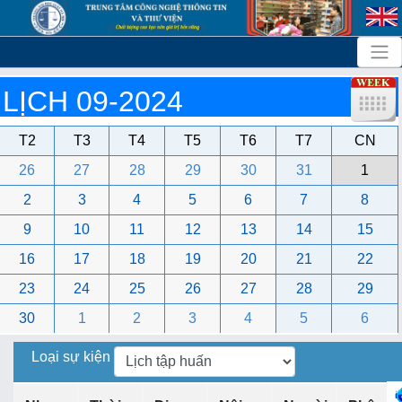
LỊCH 09-2024
T2
T3
T4
T5
T6
T7
CN
26
27
28
29
30
31
1
2
3
4
5
6
7
8
9
10
11
12
13
14
15
16
17
18
19
20
21
22
23
24
25
26
27
28
29
30
1
2
3
4
5
6
Loại sự kiện