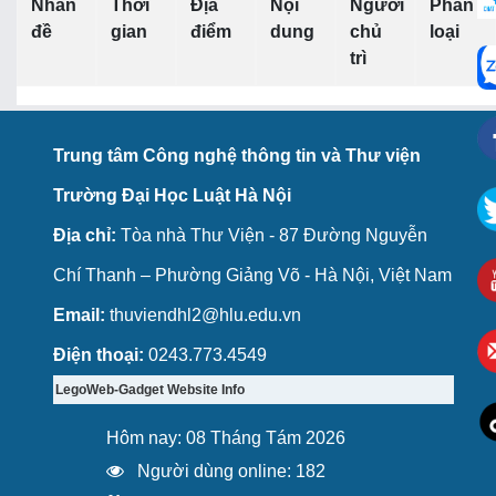
Nhan
Thời
Địa
Nội
Người
Phân
đề
gian
điểm
dung
chủ
loại
trì
Trung tâm Công nghệ thông tin và Thư viện
Trường Đại Học Luật Hà Nội
Địa chỉ:
Tòa nhà Thư Viện - 87 Đường Nguyễn
Chí Thanh – Phường Giảng Võ - Hà Nội, Việt Nam
Email:
thuviendhl2@hlu.edu.vn
Điện thoại:
0243.773.4549
LegoWeb-Gadget Website Info
Hôm nay: 08 Tháng Tám 2026
Người dùng online: 182