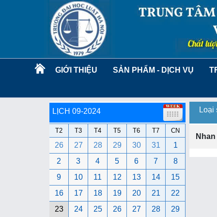
GIỚI THIỆU
SẢN PHẨM - DỊCH VỤ
T
Loại
LỊCH 09-2024
T2
T3
T4
T5
T6
T7
CN
Nhan
26
27
28
29
30
31
1
2
3
4
5
6
7
8
9
10
11
12
13
14
15
16
17
18
19
20
21
22
23
24
25
26
27
28
29