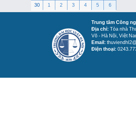
30
1
2
3
4
5
6
Trung tâm Công ngh
Địa chỉ:
Tòa nhà Th
Võ - Hà Nội, Việt N
Email:
thuviendhl2@
Điện thoại:
0243.77