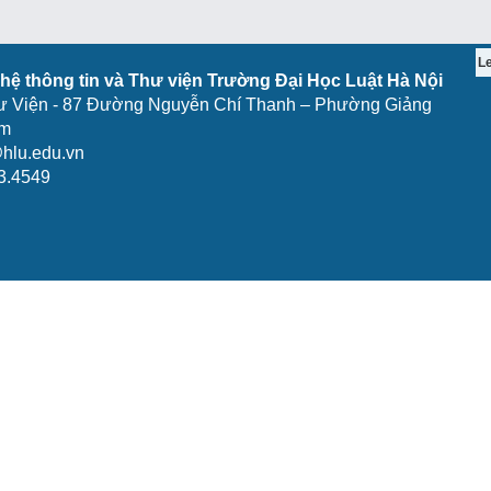
L
ệ thông tin và Thư viện Trường Đại Học Luật Hà Nội
ư Viện - 87 Đường Nguyễn Chí Thanh – Phường Giảng
am
hlu.edu.vn
3.4549