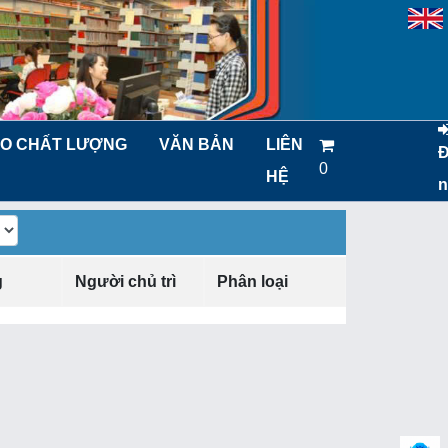
O CHẤT LƯỢNG
VĂN BẢN
LIÊN
0
HỆ
n
g
Người chủ trì
Phân loại