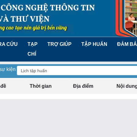
RA CỨU
TẠP
TRỢ GIÚP
TẬP HUẤN
ĐẢM BẢ
CHÍ
 sự kiện
 đề
Thời gian
Địa điểm
Nội dun