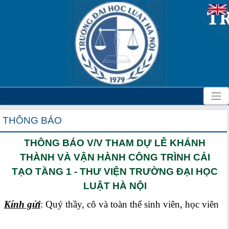
THÔNG BÁO
THÔNG BÁO V/V THAM DỰ LỄ KHÁNH
THÀNH VÀ VẬN HÀNH CÔNG TRÌNH CẢI
TẠO TẦNG 1 - THƯ VIỆN TRƯỜNG ĐẠI HỌC
LUẬT HÀ NỘI
Kính gửi
: Quý thầy, cô và toàn thể sinh viên, học viên