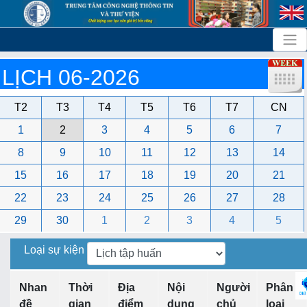
LỊCH 06-2026
T2
T3
T4
T5
T6
T7
CN
1
2
3
4
5
6
7
8
9
10
11
12
13
14
15
16
17
18
19
20
21
22
23
24
25
26
27
28
29
30
1
2
3
4
5
Loại sự kiện
Nhan
Thời
Địa
Nội
Người
Phân
đề
gian
điểm
dung
chủ
loại