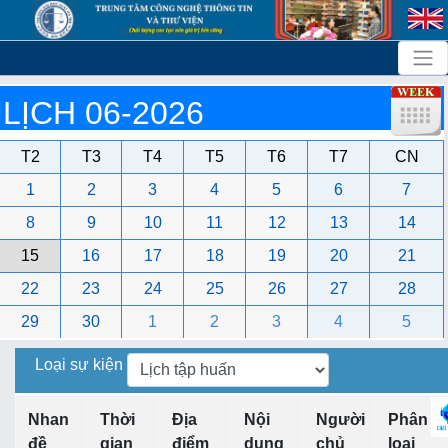
LỊCH 06-2026
T2
T3
T4
T5
T6
T7
CN
1
2
3
4
5
6
7
8
9
10
11
12
13
14
15
16
17
18
19
20
21
22
23
24
25
26
27
28
29
30
1
2
3
4
5
Loại sự kiện
Nhan
Thời
Địa
Nội
Người
Phân
đề
gian
điểm
dung
chủ
loại