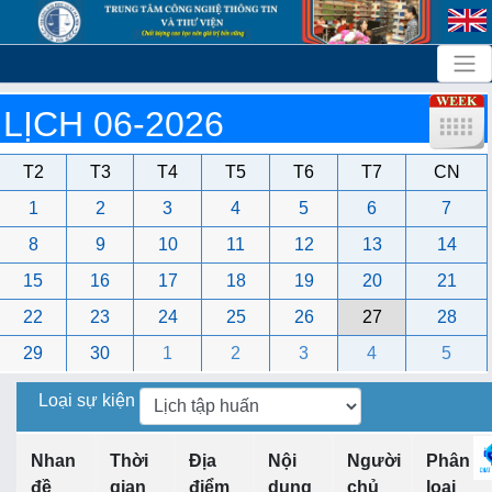
LỊCH 06-2026
T2
T3
T4
T5
T6
T7
CN
1
2
3
4
5
6
7
8
9
10
11
12
13
14
15
16
17
18
19
20
21
22
23
24
25
26
27
28
29
30
1
2
3
4
5
Loại sự kiện
Nhan
Thời
Địa
Nội
Người
Phân
đề
gian
điểm
dung
chủ
loại