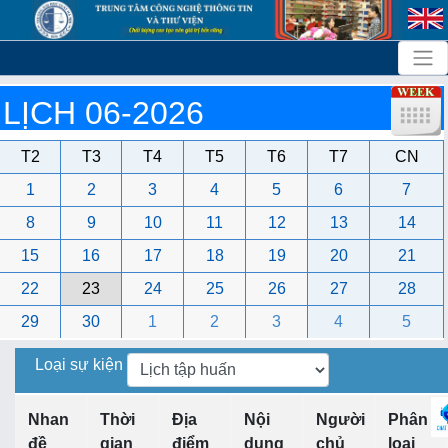
LỊCH 06-2026
T2
T3
T4
T5
T6
T7
CN
1
2
3
4
5
6
7
8
9
10
11
12
13
14
15
16
17
18
19
20
21
22
23
24
25
26
27
28
29
30
1
2
3
4
5
Loại sự kiện
Nhan
Thời
Địa
Nội
Người
Phân
đề
gian
điểm
dung
chủ
loại