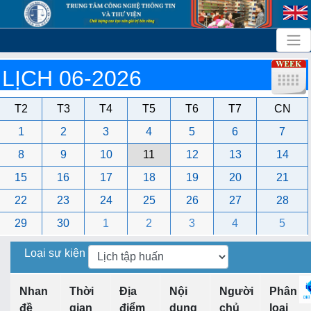
LỊCH 06-2026
T2
T3
T4
T5
T6
T7
CN
1
2
3
4
5
6
7
8
9
10
11
12
13
14
15
16
17
18
19
20
21
22
23
24
25
26
27
28
29
30
1
2
3
4
5
Loại sự kiện
Nhan
Thời
Địa
Nội
Người
Phân
đề
gian
điểm
dung
chủ
loại