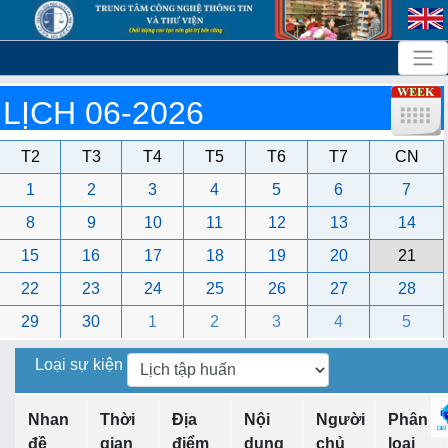
LỊCH 06-2026
T2
T3
T4
T5
T6
T7
CN
1
2
3
4
5
6
7
8
9
10
11
12
13
14
15
16
17
18
19
20
21
22
23
24
25
26
27
28
29
30
1
2
3
4
5
Loại sự kiện
Nhan
Thời
Địa
Nội
Người
Phân
đề
gian
điểm
dung
chủ
loại