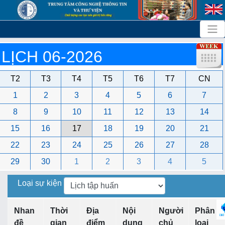
LỊCH 06-2026
T2
T3
T4
T5
T6
T7
CN
1
2
3
4
5
6
7
8
9
10
11
12
13
14
15
16
17
18
19
20
21
22
23
24
25
26
27
28
29
30
1
2
3
4
5
Loại sự kiện
Nhan
Thời
Địa
Nội
Người
Phân
đề
gian
điểm
dung
chủ
loại