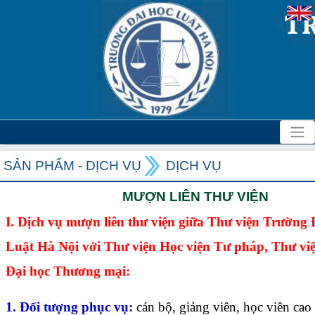
SẢN PHẨM - DỊCH VỤ
DỊCH VỤ
MƯỢN LIÊN THƯ VIỆN
I. Dịch vụ mượn liên thư viện giữa Thư viện Trường 
Luật Hà Nội với Thư viện Học viện Tư pháp, Thư vi
Đại học Thương mại:
1. Đối tượng phục vụ:
cán bộ, giảng viên, học viên cao