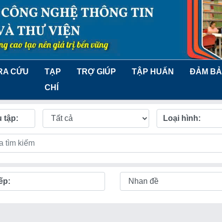
RA CỨU
TẠP
TRỢ GIÚP
TẬP HUẤN
ĐẢM BẢ
CHÍ
 tập:
Loại hình:
ếp: