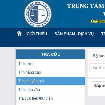
GIỚI THIỆU
SẢN PHẨM - DỊCH VỤ
T
TRA CỨU
Bộ sưu
Tìm lướt
Tìm nâng cao
Tìm chuyên gia
Sắp x
Tìm toàn văn
Tra cứu liên thư viện