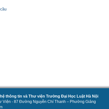
 cầu
ệ thông tin và Thư viện Trường Đại Học Luật Hà Nội
ư Viện - 87 Đường Nguyễn Chí Thanh – Phường Giảng
am