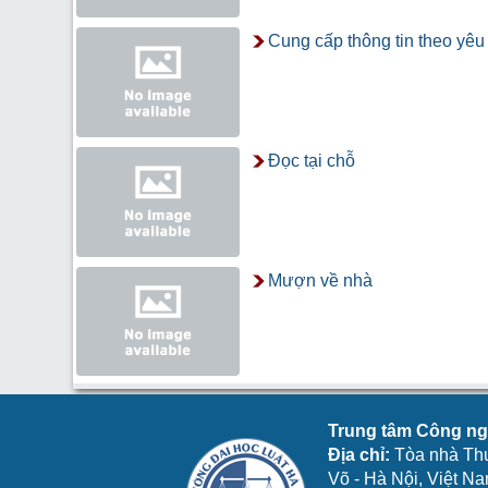
Cung cấp thông tin theo yêu
Đọc tại chỗ
Mượn về nhà
Trung tâm Công ngh
Địa chỉ:
Tòa nhà Th
Võ - Hà Nội, Việt N