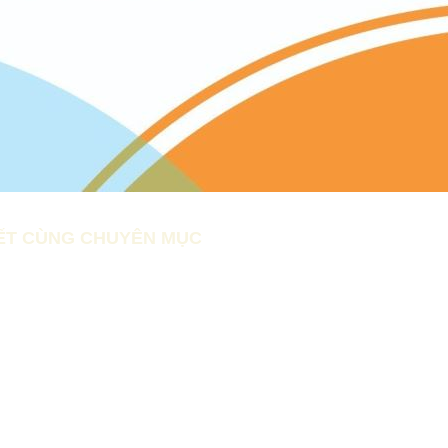
IẾT CÙNG CHUYÊN MỤC