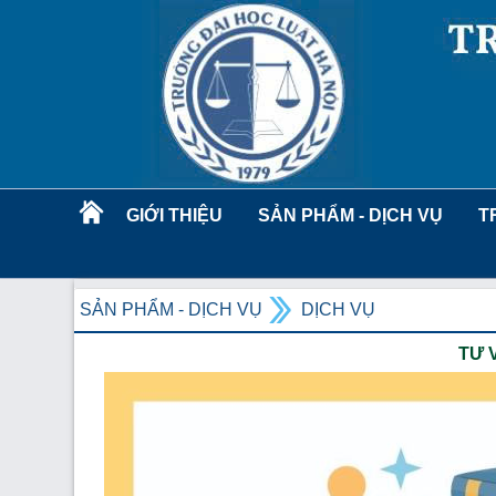
GIỚI THIỆU
SẢN PHẨM - DỊCH VỤ
T
SẢN PHẨM - DỊCH VỤ
DỊCH VỤ
TƯ 