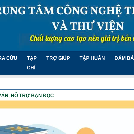
RA CỨU
TẠP
TRỢ GIÚP
TẬP HUẤN
ĐẢM BẢ
CHÍ
VẤN, HỖ TRỢ BẠN ĐỌC