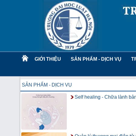
GIỚI THIỆU
SẢN PHẨM - DỊCH VỤ
T
SẢN PHẨM - DỊCH VỤ
Self healing - Chữa lành bản