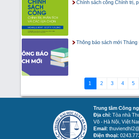
Chính sách công Chính trị, p
Thông báo sách mới Tháng 
1
2
3
4
5
Trung tâm Công ngh
Địa chỉ:
Tòa nhà Th
Võ - Hà Nội, Việt N
Email:
thuviendhl2@
Điện thoại:
0243.77