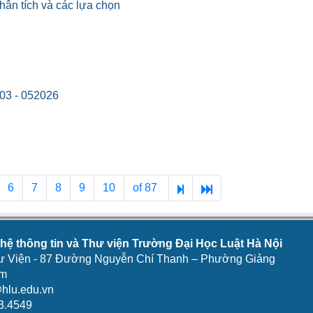
hân tích và các lựa chọn
03 - 052026
6
7
8
9
10
of 87
ệ thông tin và Thư viện Trường Đại Học Luật Hà Nội
ư Viện - 87 Đường Nguyễn Chí Thanh – Phường Giảng
am
hlu.edu.vn
3.4549