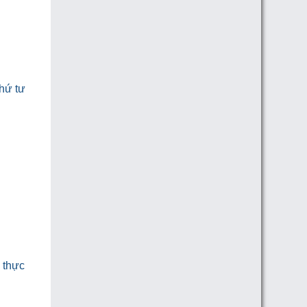
thứ tư
 thực