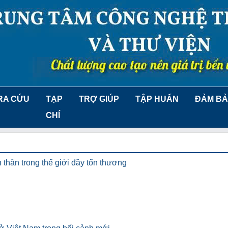
RA CỨU
TẠP
TRỢ GIÚP
TẬP HUẤN
ĐẢM BẢ
CHÍ
 thân trong thế giới đầy tổn thương