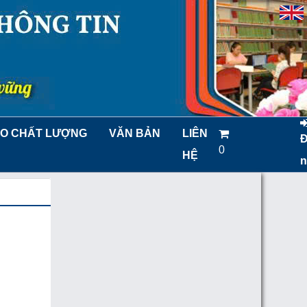
O CHẤT LƯỢNG
VĂN BẢN
LIÊN
0
HỆ
n