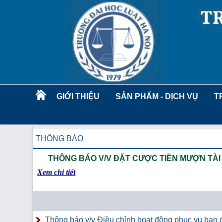
GIỚI THIỆU
SẢN PHẨM - DỊCH VỤ
T
THÔNG BÁO
THÔNG BÁO V/V ĐẶT CƯỢC TIỀN MƯỢN TÀI 
Xem chi tiết
Thông báo v/v Điều chỉnh hoạt động phục vụ bạn đ