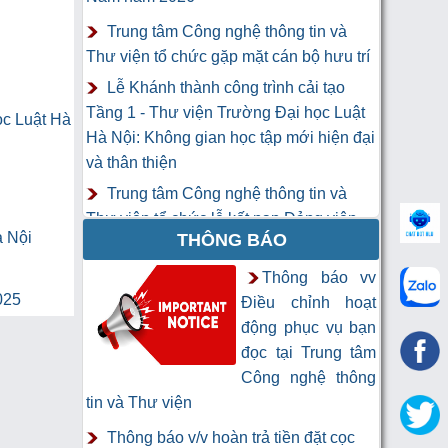
Trung tâm Công nghệ thông tin và
Thư viện tổ chức gặp mặt cán bộ hưu trí
Lễ Khánh thành công trình cải tạo
Tầng 1 - Thư viện Trường Đại học Luật
ọc Luật Hà
Hà Nội: Không gian học tập mới hiện đại
và thân thiện
Trung tâm Công nghệ thông tin và
Thư viện tổ chức lễ kết nạp Đảng viên
à Nội
THÔNG BÁO
mới
Khai mạc Khóa học “Trí tuệ nhân tạo
Thông báo vv
025
cho chuyên gia thông tin và thư viện”
Điều chỉnh hoạt
động phục vụ bạn
đọc tại Trung tâm
Công nghệ thông
tin và Thư viện
Thông báo v/v hoàn trả tiền đặt cọc