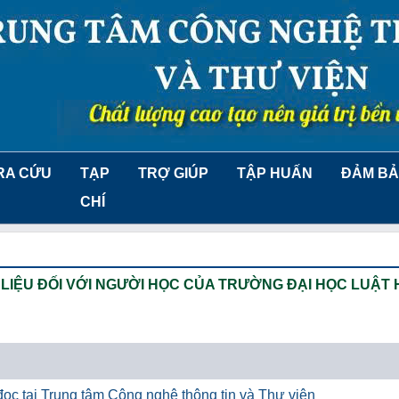
RA CỨU
TẠP
TRỢ GIÚP
TẬP HUẤN
ĐẢM BẢ
CHÍ
LIỆU ĐỐI VỚI NGƯỜI HỌC CỦA TRƯỜNG ĐẠI HỌC LUẬT 
ọc tại Trung tâm Công nghệ thông tin và Thư viện