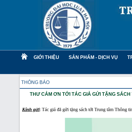
GIỚI THIỆU
SẢN PHẨM - DỊCH VỤ
T
THÔNG BÁO
THƯ CẢM ƠN TỚI TÁC GIẢ GỬI TẶNG SÁCH
Kính gửi
: Tác giả đã gửi tặng sách tới Trung tâm Thông 