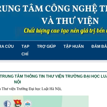
RA CỨU
TẠP
TRỢ GIÚP
TẬP HUẤN
ĐẢM BẢ
CHÍ
 TRUNG TÂM THÔNG TIN THƯ VIỆN TRƯỜNG ĐẠI HỌC LU
NỘI
tin Thư viện Trường Đại học Luật Hà Nội,