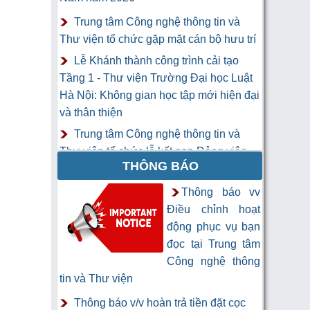
Trung tâm Công nghệ thông tin và
Thư viện tổ chức gặp mặt cán bộ hưu trí
Lễ Khánh thành công trình cải tạo
Tầng 1 - Thư viện Trường Đại học Luật
Hà Nội: Không gian học tập mới hiện đại
và thân thiện
Trung tâm Công nghệ thông tin và
Thư viện tổ chức lễ kết nạp Đảng viên
THÔNG BÁO
mới
Khai mạc Khóa học “Trí tuệ nhân tạo
Thông báo vv
cho chuyên gia thông tin và thư viện”
Điều chỉnh hoạt
động phục vụ bạn
đọc tại Trung tâm
Công nghệ thông
tin và Thư viện
Thông báo v/v hoàn trả tiền đặt cọc