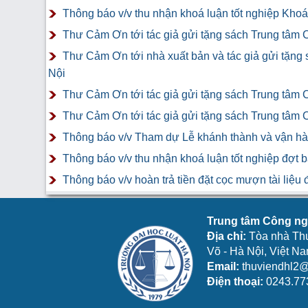
Thông báo v/v thu nhận khoá luận tốt nghiệp Khoá 
Thư Cảm Ơn tới tác giả gửi tặng sách Trung tâm 
Thư Cảm Ơn tới nhà xuất bản và tác giả gửi tặng
Nội
Thư Cảm Ơn tới tác giả gửi tặng sách Trung tâm 
Thư Cảm Ơn tới tác giả gửi tặng sách Trung tâm 
Thông báo v/v Tham dự Lễ khánh thành và vận hàn
Thông báo v/v thu nhận khoá luận tốt nghiệp đợt 
Thông báo v/v hoàn trả tiền đặt cọc mượn tài liệ
Trung tâm Công ngh
Địa chỉ:
Tòa nhà Th
Võ - Hà Nội, Việt N
Email:
thuviendhl2@
Điện thoại:
0243.77