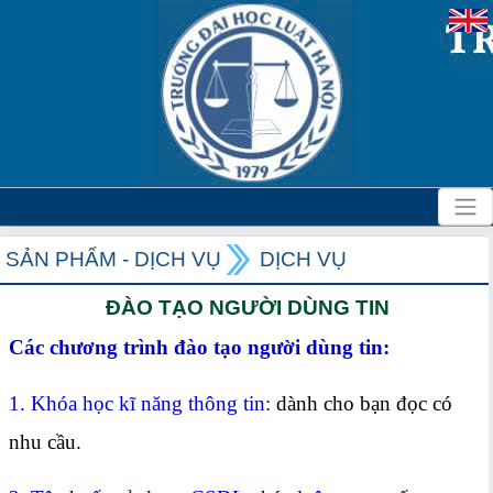
SẢN PHẨM - DỊCH VỤ
DỊCH VỤ
ĐÀO TẠO NGƯỜI DÙNG TIN
Các chương trình đào tạo người dùng tin:
1. Khóa học kĩ năng thông tin:
dành cho bạn đọc có
nhu cầu.