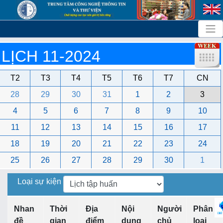
LỊCH 11-2024
T2
T3
T4
T5
T6
T7
CN
28
29
30
31
1
2
3
4
5
6
7
8
9
10
11
12
13
14
15
16
17
18
19
20
21
22
23
24
25
26
27
28
29
30
1
Loại sự kiện
Nhan
Thời
Địa
Nội
Người
Phân
đề
gian
điểm
dung
chủ
loại