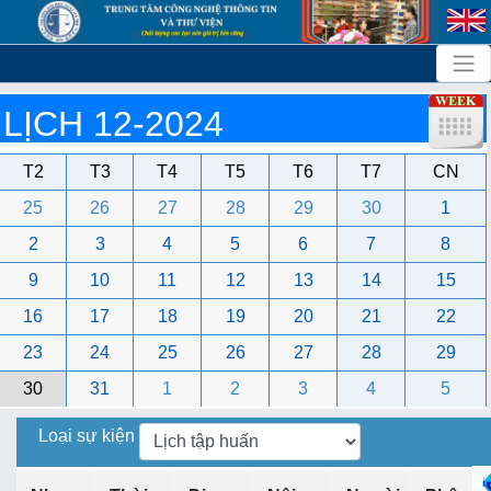
LỊCH 12-2024
T2
T3
T4
T5
T6
T7
CN
25
26
27
28
29
30
1
2
3
4
5
6
7
8
9
10
11
12
13
14
15
16
17
18
19
20
21
22
23
24
25
26
27
28
29
30
31
1
2
3
4
5
Loại sự kiện