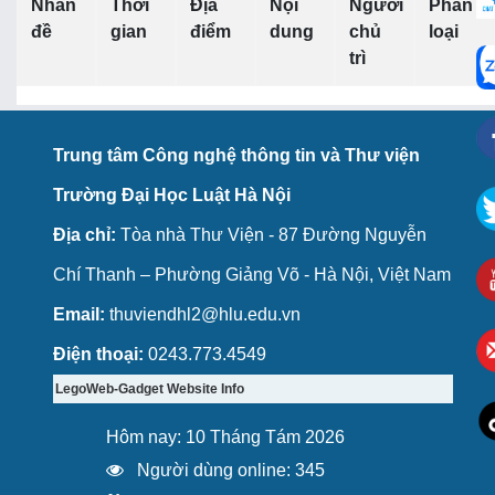
Nhan
Thời
Địa
Nội
Người
Phân
đề
gian
điểm
dung
chủ
loại
trì
Trung tâm Công nghệ thông tin và Thư viện
Trường Đại Học Luật Hà Nội
Địa chỉ:
Tòa nhà Thư Viện - 87 Đường Nguyễn
Chí Thanh – Phường Giảng Võ - Hà Nội, Việt Nam
Email:
thuviendhl2@hlu.edu.vn
Điện thoại:
0243.773.4549
LegoWeb-Gadget Website Info
Hôm nay: 10 Tháng Tám 2026
Người dùng online: 345