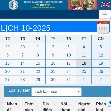
LỊCH 10-2025
T2
T3
T4
T5
T6
T7
CN
29
30
1
2
3
4
5
6
7
8
9
10
11
12
13
14
15
16
17
18
19
20
21
22
23
24
25
26
27
28
29
30
31
1
2
Loại sự kiện
Nhan
Thời
Địa
Nội
Người
Phân
đề
gian
điểm
dung
chủ
loại