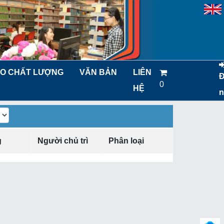
O CHẤT LƯỢNG
VĂN BẢN
LIÊN
0
HỆ
n
g
Người chủ trì
Phân loại