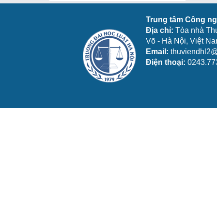
Trung tâm Công ngh
Địa chỉ:
Tòa nhà Th
Võ - Hà Nội, Việt N
Email:
thuviendhl2@
Điện thoại:
0243.77