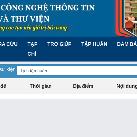
RA CỨU
TẠP
TRỢ GIÚP
TẬP HUẤN
ĐẢM BẢ
CHÍ
 sự kiện
 đề
Thời gian
Địa điểm
Nội dun