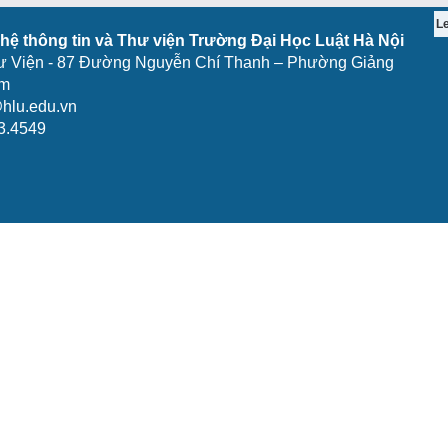
L
ệ thông tin và Thư viện Trường Đại Học Luật Hà Nội
ư Viện - 87 Đường Nguyễn Chí Thanh – Phường Giảng
am
hlu.edu.vn
3.4549