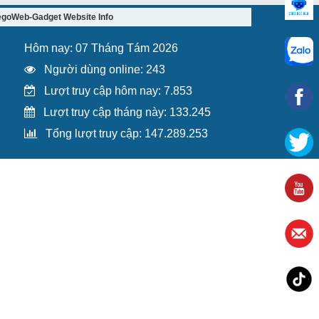
egoWeb-Gadget Website Info
Hôm nay: 07 Tháng Tám 2026
Người dùng online: 243
Lượt truy cập hôm nay: 7.853
Lượt truy cập tháng này: 133.245
Tổng lượt truy cập: 147.289.253