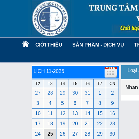
GIỚI THIỆU
SẢN PHẨM - DỊCH VỤ
T
Loại
LỊCH 11-2025
T2
T3
T4
T5
T6
T7
CN
Nhan
27
28
29
30
31
1
2
3
4
5
6
7
8
9
10
11
12
13
14
15
16
17
18
19
20
21
22
23
24
25
26
27
28
29
30