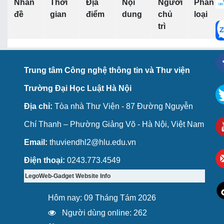
Nhan
Thời
Địa
Nội
Người
Phân
đề
gian
điểm
dung
chủ
loại
trì
Trung tâm Công nghệ thông tin và Thư viện
Trường Đại Học Luật Hà Nội
Địa chỉ:
Tòa nhà Thư Viện - 87 Đường Nguyễn
Chí Thanh – Phường Giảng Võ - Hà Nội, Việt Nam
Email:
thuviendhl2@hlu.edu.vn
Điện thoại:
0243.773.4549
LegoWeb-Gadget Website Info
Hôm nay: 09 Tháng Tám 2026
Người dùng online: 262