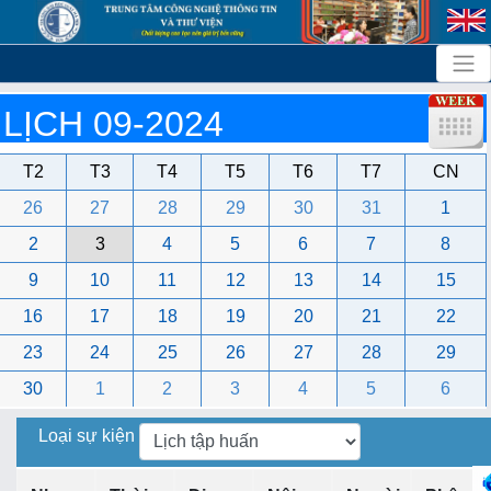
LỊCH 09-2024
T2
T3
T4
T5
T6
T7
CN
26
27
28
29
30
31
1
2
3
4
5
6
7
8
9
10
11
12
13
14
15
16
17
18
19
20
21
22
23
24
25
26
27
28
29
30
1
2
3
4
5
6
Loại sự kiện