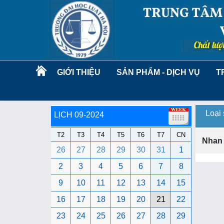
GIỚI THIỆU
SẢN PHẨM - DỊCH VỤ
T
Loại
LỊCH 09-2024
T2
T3
T4
T5
T6
T7
CN
Nhan
26
27
28
29
30
31
1
2
3
4
5
6
7
8
9
10
11
12
13
14
15
16
17
18
19
20
21
22
23
24
25
26
27
28
29