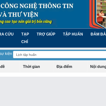
RA CỨU
TẠP
TRỢ GIÚP
TẬP HUẤN
ĐẢM BẢ
CHÍ
 sự kiện
 đề
Thời gian
Địa điểm
Nội dun