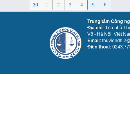
30
1
2
3
4
5
6
Trung tâm Công ngh
Địa chỉ:
Tòa nhà Th
Võ - Hà Nội, Việt N
Email:
thuviendhl2@
Điện thoại:
0243.77