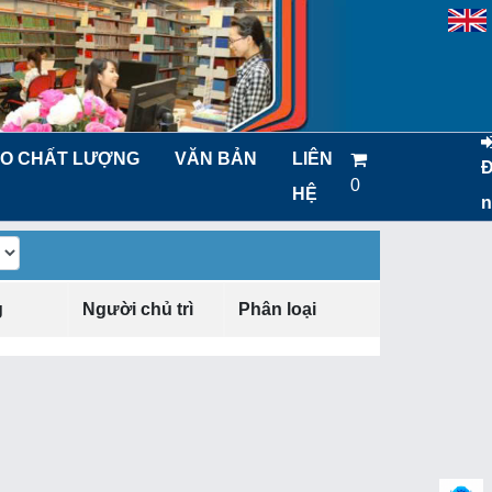
O CHẤT LƯỢNG
VĂN BẢN
LIÊN
0
HỆ
n
g
Người chủ trì
Phân loại