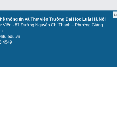
L
ệ thông tin và Thư viện Trường Đại Học Luật Hà Nội
ư Viện - 87 Đường Nguyễn Chí Thanh – Phường Giảng
am
hlu.edu.vn
3.4549