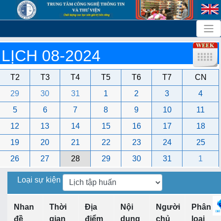
LỊCH 08-2024
T2
T3
T4
T5
T6
T7
CN
29
30
31
1
2
3
4
5
6
7
8
9
10
11
12
13
14
15
16
17
18
19
20
21
22
23
24
25
26
27
28
29
30
31
1
Loại sự kiện
Nhan
Thời
Địa
Nội
Người
Phân
đề
gian
điểm
dung
chủ
loại