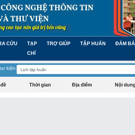
RA CỨU
TẠP
TRỢ GIÚP
TẬP HUẤN
ĐẢM BẢ
CHÍ
 sự kiện
 đề
Thời gian
Địa điểm
Nội dun