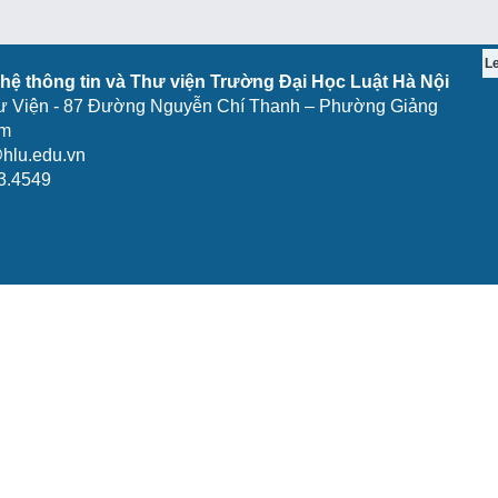
L
ệ thông tin và Thư viện Trường Đại Học Luật Hà Nội
ư Viện - 87 Đường Nguyễn Chí Thanh – Phường Giảng
am
hlu.edu.vn
3.4549