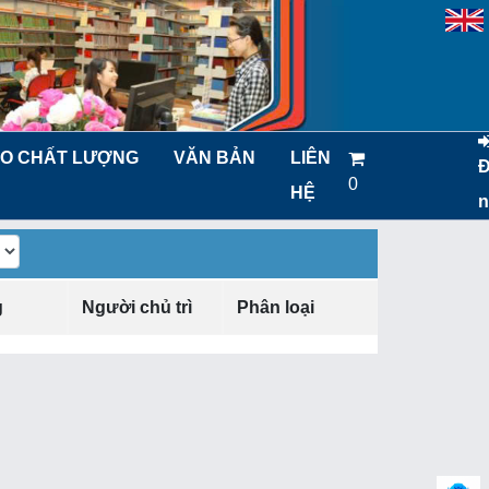
O CHẤT LƯỢNG
VĂN BẢN
LIÊN
0
HỆ
n
g
Người chủ trì
Phân loại