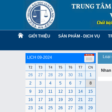
GIỚI THIỆU
SẢN PHẨM - DỊCH VỤ
T
Loại
LỊCH 09-2024
T2
T3
T4
T5
T6
T7
CN
Nhan
26
27
28
29
30
31
1
2
3
4
5
6
7
8
9
10
11
12
13
14
15
16
17
18
19
20
21
22
23
24
25
26
27
28
29