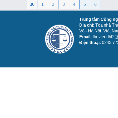
30
1
2
3
4
5
6
Trung tâm Công ngh
Địa chỉ:
Tòa nhà Th
Võ - Hà Nội, Việt N
Email:
thuviendhl2@
Điện thoại:
0243.77