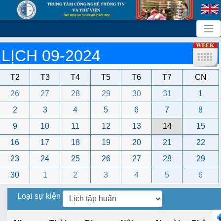
LỊCH 09-2024
T2
T3
T4
T5
T6
T7
CN
26
27
28
29
30
31
1
2
3
4
5
6
7
8
9
10
11
12
13
14
15
16
17
18
19
20
21
22
23
24
25
26
27
28
29
30
1
2
3
4
5
6
Loại sự kiện