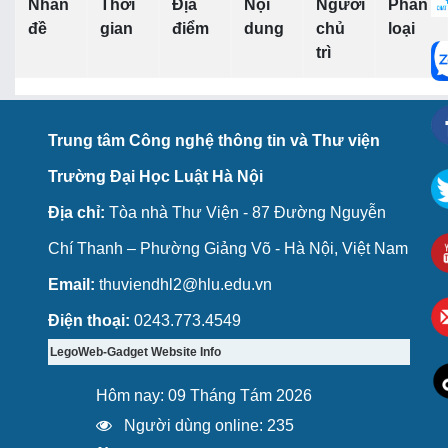
Nhan
Thời
Địa
Nội
Người
Phân
đề
gian
điểm
dung
chủ
loại
trì
Trung tâm Công nghệ thông tin và Thư viện
Trường Đại Học Luật Hà Nội
Địa chỉ:
Tòa nhà Thư Viện - 87 Đường Nguyễn
Chí Thanh – Phường Giảng Võ - Hà Nội, Việt Nam
Email:
thuviendhl2@hlu.edu.vn
Điện thoại:
0243.773.4549
LegoWeb-Gadget Website Info
Hôm nay: 09 Tháng Tám 2026
Người dùng online: 235