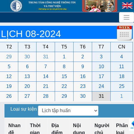
LỊCH 08-2024
T2
T3
T4
T5
T6
T7
CN
29
30
31
1
2
3
4
5
6
7
8
9
10
11
12
13
14
15
16
17
18
19
20
21
22
23
24
25
26
27
28
29
30
31
1
Loại sự kiện
Nhan
Thời
Địa
Nội
Người
Phân
đề
gian
điểm
dung
chủ
loại