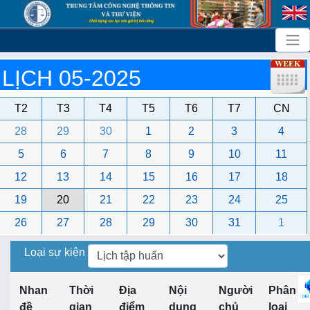
LỊCH 05-2025
T2
T3
T4
T5
T6
T7
CN
28
29
30
1
2
3
4
5
6
7
8
9
10
11
12
13
14
15
16
17
18
19
20
21
22
23
24
25
26
27
28
29
30
31
1
Loại sự kiện
Nhan
Thời
Địa
Nội
Người
Phân
đề
gian
điểm
dung
chủ
loại