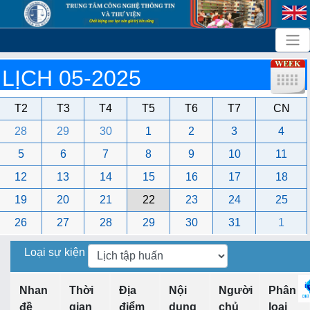
LỊCH 05-2025
T2
T3
T4
T5
T6
T7
CN
28
29
30
1
2
3
4
5
6
7
8
9
10
11
12
13
14
15
16
17
18
19
20
21
22
23
24
25
26
27
28
29
30
31
1
Loại sự kiện
Nhan
Thời
Địa
Nội
Người
Phân
đề
gian
điểm
dung
chủ
loại