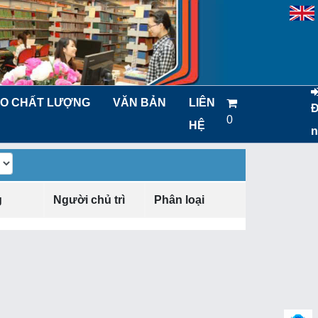
O CHẤT LƯỢNG
VĂN BẢN
LIÊN
0
HỆ
n
g
Người chủ trì
Phân loại