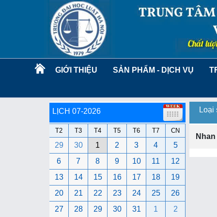
GIỚI THIỆU
SẢN PHẨM - DỊCH VỤ
T
Loại
LỊCH 07-2026
T2
T3
T4
T5
T6
T7
CN
Nhan
29
30
1
2
3
4
5
6
7
8
9
10
11
12
13
14
15
16
17
18
19
20
21
22
23
24
25
26
27
28
29
30
31
1
2