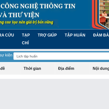
RA CỨU
TẠP
TRỢ GIÚP
TẬP HUẤN
ĐẢM BẢ
CHÍ
 sự kiện
 đề
Thời gian
Địa điểm
Nội dun