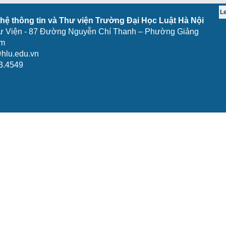
L
ệ thông tin và Thư viện Trường Đại Học Luật Hà Nội
ư Viện - 87 Đường Nguyễn Chí Thanh – Phường Giảng
am
hlu.edu.vn
3.4549