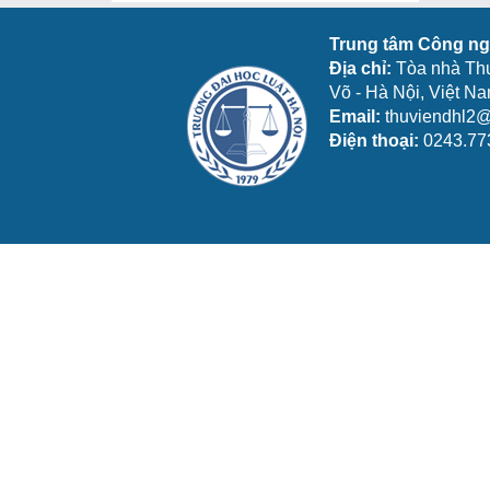
Trung tâm Công ngh
Địa chỉ:
Tòa nhà Th
Võ - Hà Nội, Việt N
Email:
thuviendhl2@
Điện thoại:
0243.77