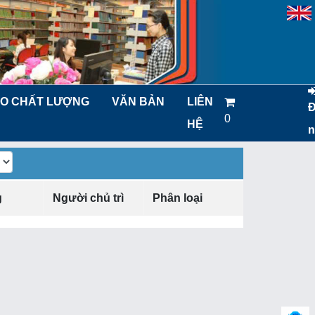
O CHẤT LƯỢNG
VĂN BẢN
LIÊN
0
HỆ
n
g
Người chủ trì
Phân loại