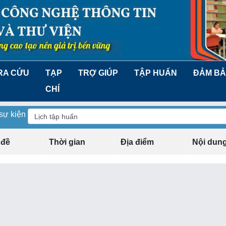
RA CỨU
TẠP
TRỢ GIÚP
TẬP HUẤN
ĐẢM BẢ
CHÍ
 sự kiện
 đề
Thời gian
Địa điểm
Nội dun