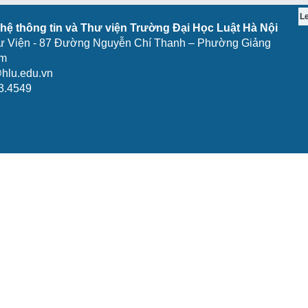
L
ệ thông tin và Thư viện Trường Đại Học Luật Hà Nội
ư Viện - 87 Đường Nguyễn Chí Thanh – Phường Giảng
am
hlu.edu.vn
3.4549