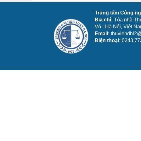
Trung tâm Công ngh
Địa chỉ:
Tòa nhà Th
Võ - Hà Nội, Việt N
Email:
thuviendhl2@
Điện thoại:
0243.77