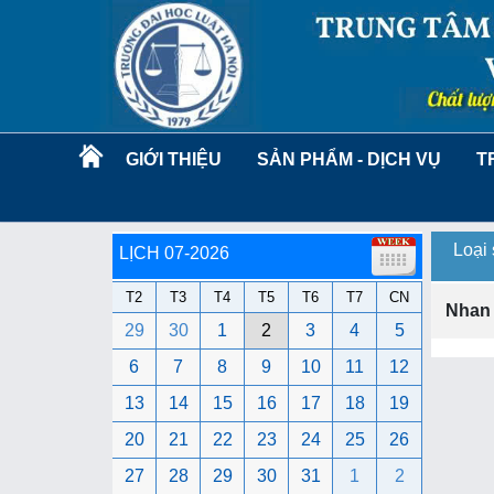
GIỚI THIỆU
SẢN PHẨM - DỊCH VỤ
T
Loại
LỊCH 07-2026
T2
T3
T4
T5
T6
T7
CN
Nhan
29
30
1
2
3
4
5
6
7
8
9
10
11
12
13
14
15
16
17
18
19
20
21
22
23
24
25
26
27
28
29
30
31
1
2