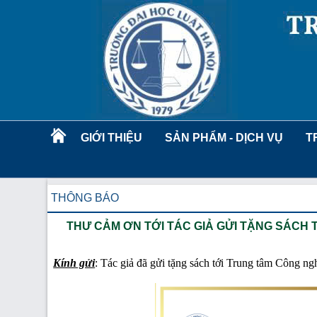
GIỚI THIỆU
SẢN PHẨM - DỊCH VỤ
T
THÔNG BÁO
THƯ CẢM ƠN TỚI TÁC GIẢ GỬI TẶNG SÁCH
Kính gửi
: Tác giả đã gửi tặng sách tới Trung tâm Công n