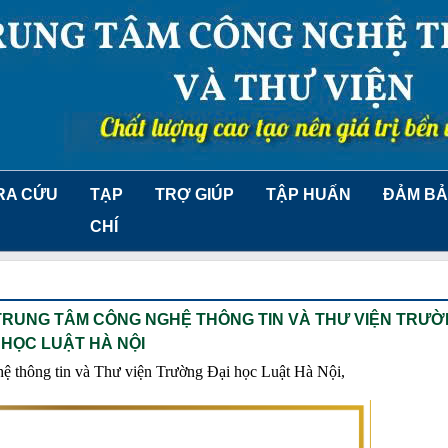
RA CỨU
TẠP
TRỢ GIÚP
TẬP HUẤN
ĐẢM BẢ
CHÍ
 TRUNG TÂM CÔNG NGHỆ THÔNG TIN VÀ THƯ VIỆN TRƯỜ
HỌC LUẬT HÀ NỘI
ghệ thông tin và Thư viện Trường Đại học Luật Hà Nội,