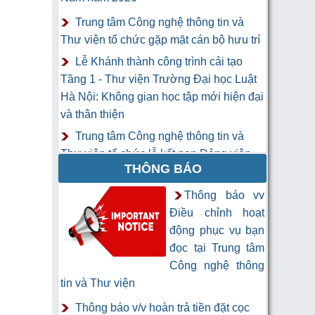
Trung tâm Công nghệ thông tin và
Thư viện tổ chức gặp mặt cán bộ hưu trí
Lễ Khánh thành công trình cải tạo
Tầng 1 - Thư viện Trường Đại học Luật
Hà Nội: Không gian học tập mới hiện đại
và thân thiện
Trung tâm Công nghệ thông tin và
Thư viện tổ chức lễ kết nạp Đảng viên
THÔNG BÁO
mới
Khai mạc Khóa học “Trí tuệ nhân tạo
Thông báo vv
cho chuyên gia thông tin và thư viện”
Điều chỉnh hoạt
động phục vụ bạn
đọc tại Trung tâm
Công nghệ thông
tin và Thư viện
Thông báo v/v hoàn trả tiền đặt cọc