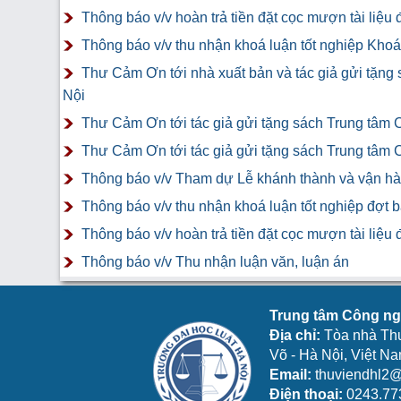
Thông báo v/v hoàn trả tiền đặt cọc mượn tài liệ
Thông báo v/v thu nhận khoá luận tốt nghiệp Khoá 
Thư Cảm Ơn tới nhà xuất bản và tác giả gửi tặng
Nội
Thư Cảm Ơn tới tác giả gửi tặng sách Trung tâm 
Thư Cảm Ơn tới tác giả gửi tặng sách Trung tâm 
Thông báo v/v Tham dự Lễ khánh thành và vận hàn
Thông báo v/v thu nhận khoá luận tốt nghiệp đợt 
Thông báo v/v hoàn trả tiền đặt cọc mượn tài liệ
Thông báo v/v Thu nhận luận văn, luận án
Trung tâm Công ngh
Địa chỉ:
Tòa nhà Th
Võ - Hà Nội, Việt N
Email:
thuviendhl2@
Điện thoại:
0243.77