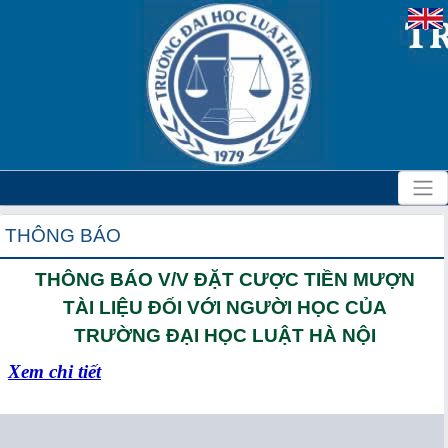
THÔNG BÁO
THÔNG BÁO V/V ĐẶT CƯỢC TIỀN MƯỢN
TÀI LIỆU ĐỐI VỚI NGƯỜI HỌC CỦA
TRƯỜNG ĐẠI HỌC LUẬT HÀ NỘI
Xem chi tiết