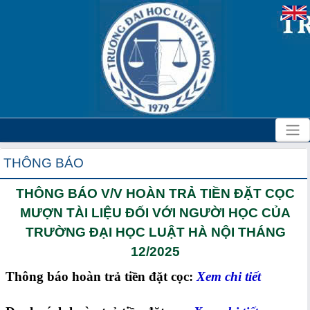
THÔNG BÁO
THÔNG BÁO V/V HOÀN TRẢ TIỀN ĐẶT CỌC
MƯỢN TÀI LIỆU ĐỐI VỚI NGƯỜI HỌC CỦA
TRƯỜNG ĐẠI HỌC LUẬT HÀ NỘI THÁNG
12/2025
Thông báo hoàn trả tiền đặt cọc:
Xem chi tiết