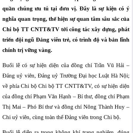
quần chúng ưu tú tại đơn vị. Đây là sự kiện có ý
nghĩa quan trọng, thể hiện sự quan tâm sâu sắc của
Chi bộ TT CNTT&TV tới công tác xây dựng, phát
triển đội ngũ Đảng viên trẻ, có trình độ và bản lĩnh
chính trị vững vàng.
Buổi lễ có sự hiện diện của đồng chí Trần Vũ Hải –
Đảng uỷ viên, Đảng uỷ Trường Đại học Luật Hà Nội;
về phía Chi bộ Chi bộ TT CNTT&TV, có sự hiện diện
của đồng chí Phạm Văn Hạnh – Bí thư, đồng chí Phạm
Thị Mai – Phó Bí thư và đồng chí Nông Thành Huy –
Chi uỷ viên, cùng toàn thể Đảng viên trong Chi bộ.
Buổi lễ diễn ra trong không khí trang nghiêm, đúng