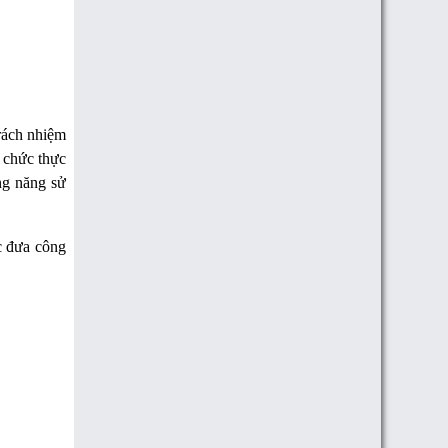
trách nhiệm
 chức thực
ng năng sử
c đưa công