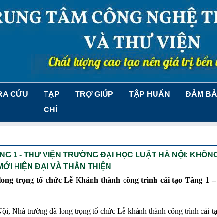
RA CỨU
TẠP
TRỢ GIÚP
TẬP HUẤN
ĐẢM BẢ
CHÍ
G 1 - THƯ VIỆN TRƯỜNG ĐẠI HỌC LUẬT HÀ NỘI: KHÔN
ỚI HIỆN ĐẠI VÀ THÂN THIỆN
ong trọng tổ chức Lễ Khánh thành công trình cải tạo Tầng 1 –
ội, Nhà trường đã long trọng tổ chức Lễ khánh thành công trình cải t