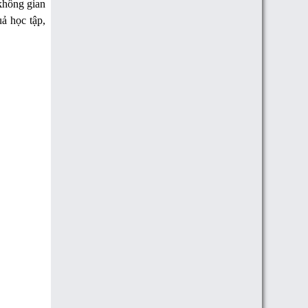
 không gian
ả học tập,