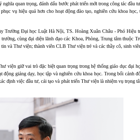
 nghĩa quan trọng, đánh dấu bước phát triển mới trong công tác đầu t
n, phục vụ hiệu quả hơn cho hoạt động đào tạo, nghiên cứu khoa học, 
ủy Trường Đại học Luật Hà Nội, TS. Hoàng Xuân Châu - Phó Hiệu 
rường, cùng đại diện lãnh đạo các Khoa, Phòng, Trung tâm thuộc Tr
in và Thư viện; thành viên CLB Thư viện trẻ và các thầy cô, sinh viê
.
 viện giữ vai trò đặc biệt quan trọng trong hệ thống giáo dục đại họ
oạt động giảng dạy, học tập và nghiên cứu khoa học. Trong bối cảnh đ
c định việc đầu tư, cải tạo và phát triển Thư viện là nhiệm vụ trọng 