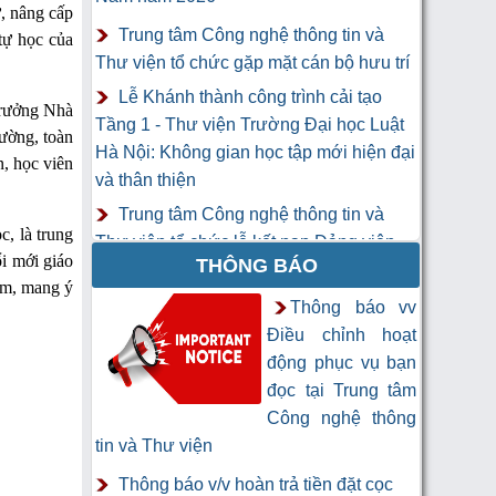
ư, nâng cấp
Trung tâm Công nghệ thông tin và
tự học của
Thư viện tổ chức gặp mặt cán bộ hưu trí
Lễ Khánh thành công trình cải tạo
trưởng Nhà
Tầng 1 - Thư viện Trường Đại học Luật
ường, toàn
Hà Nội: Không gian học tập mới hiện đại
n, học viên
và thân thiện
Trung tâm Công nghệ thông tin và
c, là trung
Thư viện tổ chức lễ kết nạp Đảng viên
ổi mới giáo
THÔNG BÁO
mới
tâm, mang ý
Khai mạc Khóa học “Trí tuệ nhân tạo
Thông báo vv
cho chuyên gia thông tin và thư viện”
Điều chỉnh hoạt
động phục vụ bạn
đọc tại Trung tâm
Công nghệ thông
tin và Thư viện
Thông báo v/v hoàn trả tiền đặt cọc