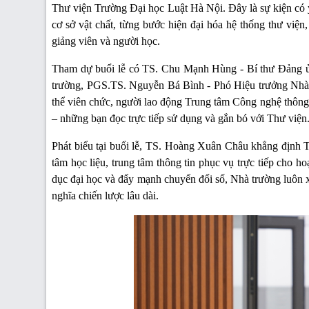
Thư viện Trường Đại học Luật Hà Nội. Đây là sự kiện có ý
cơ sở vật chất, từng bước hiện đại hóa hệ thống thư việ
giảng viên và người học.
Tham dự buổi lễ có TS. Chu Mạnh Hùng - Bí thư Đảng 
trường, PGS.TS. Nguyễn Bá Bình - Phó Hiệu trưởng Nhà t
thể viên chức, người lao động Trung tâm Công nghệ thông t
– những bạn đọc trực tiếp sử dụng và gắn bó với Thư viện
Phát biểu tại buổi lễ, TS. Hoàng Xuân Châu khẳng định Thư
tâm học liệu, trung tâm thông tin phục vụ trực tiếp cho h
dục đại học và đẩy mạnh chuyển đổi số, Nhà trường luôn xá
nghĩa chiến lược lâu dài.