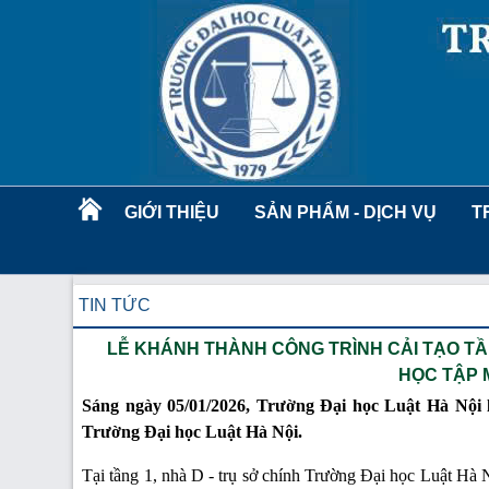
GIỚI THIỆU
SẢN PHẨM - DỊCH VỤ
T
TIN TỨC
LỄ KHÁNH THÀNH CÔNG TRÌNH CẢI TẠO TẦN
HỌC TẬP M
Sáng ngày 05/01/2026, Trường Đại học Luật Hà Nội l
Trường Đại học Luật Hà Nội.
Tại tầng 1, nhà D - trụ sở chính Trường Đại học Luật Hà N