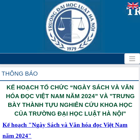
THÔNG BÁO
KẾ HOẠCH TỔ CHỨC “NGÀY SÁCH VÀ VĂN
HÓA ĐỌC VIỆT NAM NĂM 2024” VÀ "TRƯNG
BÀY THÀNH TỰU NGHIÊN CỨU KHOA HỌC
CỦA TRƯỜNG ĐẠI HỌC LUẬT HÀ NỘI"
Kế hoạch "Ngày Sách và Văn hóa đọc Việt Nam
năm 2024"