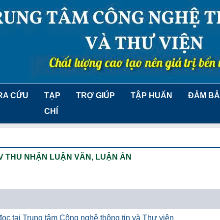
RA CỨU
TẠP
TRỢ GIÚP
TẬP HUẤN
ĐẢM BẢ
CHÍ
V THU NHẬN LUẬN VĂN, LUẬN ÁN
ọc tại Trung tâm Công nghệ thông tin và Thư viện