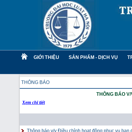
GIỚI THIỆU
SẢN PHẨM - DỊCH VỤ
T
THÔNG BÁO
THÔNG BÁO V/
Xem chi tiết
Thông báo v/v Điều chỉnh hoạt động phục vụ bạn đ