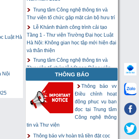
Trung tâm Công nghệ thông tin và
Thư viện tổ chức gặp mặt cán bộ hưu trí
Lễ Khánh thành công trình cải tạo
Tầng 1 - Thư viện Trường Đại học Luật
ọc Luật Hà
Hà Nội: Không gian học tập mới hiện đại
và thân thiện
Trung tâm Công nghệ thông tin và
Thư viện tổ chức lễ kết nạp Đảng viên
à Nội
THÔNG BÁO
mới
Khai mạc Khóa học “Trí tuệ nhân tạo
Thông báo vv
025
cho chuyên gia thông tin và thư viện”
Điều chỉnh hoạt
động phục vụ bạn
đọc tại Trung tâm
Công nghệ thông
tin và Thư viện
Thông báo v/v hoàn trả tiền đặt cọc