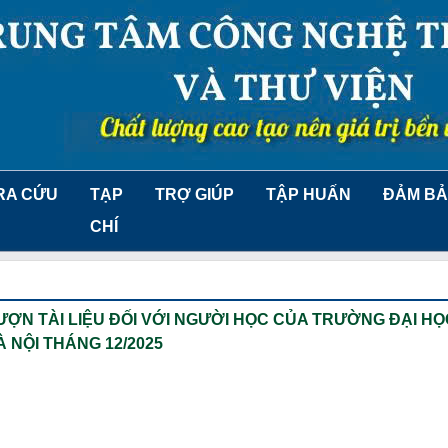
RA CỨU
TẠP
TRỢ GIÚP
TẬP HUẤN
ĐẢM BẢ
CHÍ
ƯỢN TÀI LIỆU ĐỐI VỚI NGƯỜI HỌC CỦA TRƯỜNG ĐẠI H
À NỘI THÁNG 12/2025