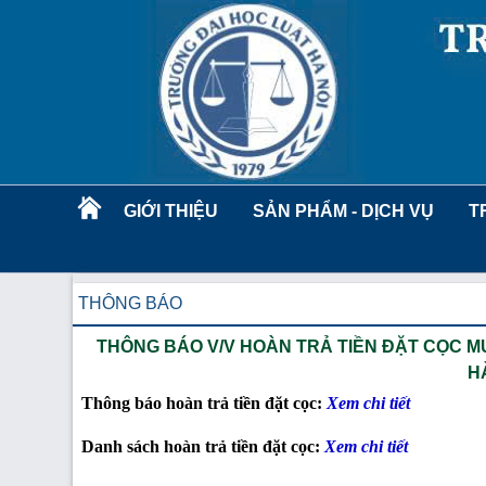
GIỚI THIỆU
SẢN PHẨM - DỊCH VỤ
T
THÔNG BÁO
THÔNG BÁO V/V HOÀN TRẢ TIỀN ĐẶT CỌC M
H
Thông báo hoàn trả tiền đặt cọc:
Xem chi tiết
Danh sách hoàn trả tiền đặt cọc:
Xem chi tiết