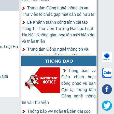
Trung tâm Công nghệ thông tin và
Thư viện tổ chức gặp mặt cán bộ hưu trí
Lễ Khánh thành công trình cải tạo
Tầng 1 - Thư viện Trường Đại học Luật
Hà Nội: Không gian học tập mới hiện đại
và thân thiện
ọc Luật Hà
Trung tâm Công nghệ thông tin và
Thư viện tổ chức lễ kết nạp Đảng viên
THÔNG BÁO
mới
Khai mạc Khóa học “Trí tuệ nhân tạo
Thông báo vv
cho chuyên gia thông tin và thư viện”
à Nội
Điều chỉnh hoạt
động phục vụ bạn
đọc tại Trung tâm
Công nghệ thông
tin và Thư viện
Thông báo v/v hoàn trả tiền đặt cọc