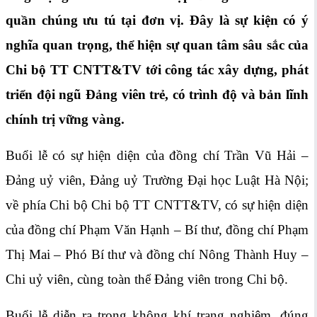
quần chúng ưu tú tại đơn vị. Đây là sự kiện có ý
nghĩa quan trọng, thể hiện sự quan tâm sâu sắc của
Chi bộ TT CNTT&TV tới công tác xây dựng, phát
triển đội ngũ Đảng viên trẻ, có trình độ và bản lĩnh
chính trị vững vàng.
Buổi lễ có sự hiện diện của đồng chí Trần Vũ Hải –
Đảng uỷ viên, Đảng uỷ Trường Đại học Luật Hà Nội;
về phía Chi bộ Chi bộ TT CNTT&TV, có sự hiện diện
của đồng chí Phạm Văn Hạnh – Bí thư, đồng chí Phạm
Thị Mai – Phó Bí thư và đồng chí Nông Thành Huy –
Chi uỷ viên, cùng toàn thể Đảng viên trong Chi bộ.
Buổi lễ diễn ra trong không khí trang nghiêm, đúng