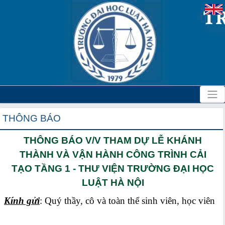
THÔNG BÁO
THÔNG BÁO V/V THAM DỰ LỄ KHÁNH
THÀNH VÀ VẬN HÀNH CÔNG TRÌNH CẢI
TẠO TẦNG 1 - THƯ VIỆN TRƯỜNG ĐẠI HỌC
LUẬT HÀ NỘI
Kính gửi
: Quý thầy, cô và toàn thể sinh viên, học viên