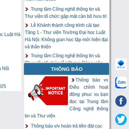
Trung tâm Công nghệ thông tin và
Thư viện tổ chức gặp mặt cán bộ hưu trí
Lễ Khánh thành công trình cải tạo
Tầng 1 - Thư viện Trường Đại học Luật
ọc Luật Hà
Hà Nội: Không gian học tập mới hiện đại
và thân thiện
Trung tâm Công nghệ thông tin và
Thư viện tổ chức lễ kết nạp Đảng viên
à Nội
THÔNG BÁO
mới
Khai mạc Khóa học “Trí tuệ nhân tạo
Thông báo vv
025
cho chuyên gia thông tin và thư viện”
Điều chỉnh hoạt
động phục vụ bạn
đọc tại Trung tâm
Công nghệ thông
tin và Thư viện
Thông báo v/v hoàn trả tiền đặt cọc