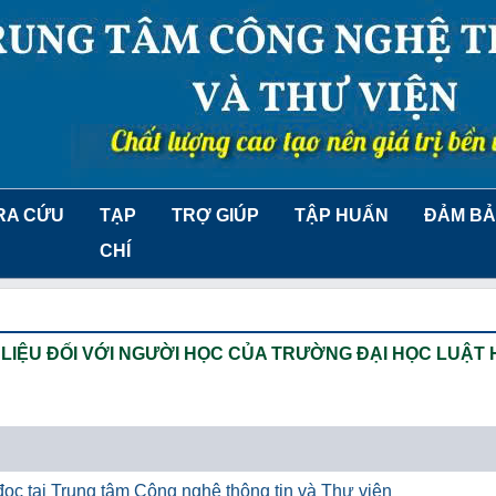
RA CỨU
TẠP
TRỢ GIÚP
TẬP HUẤN
ĐẢM BẢ
CHÍ
LIỆU ĐỐI VỚI NGƯỜI HỌC CỦA TRƯỜNG ĐẠI HỌC LUẬT 
ọc tại Trung tâm Công nghệ thông tin và Thư viện