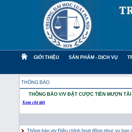
GIỚI THIỆU
SẢN PHẨM - DỊCH VỤ
T
THÔNG BÁO
THÔNG BÁO V/V ĐẶT CƯỢC TIỀN MƯỢN TÀI 
Xem chi tiết
Thông báo v/v Điều chỉnh hoạt động phục vụ bạn đ