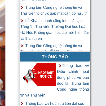
Trung tâm Công nghệ thông tin và
Thư viện tổ chức gặp mặt cán bộ hưu trí
Lễ Khánh thành công trình cải tạo
Tầng 1 - Thư viện Trường Đại học Luật
Hà Nội: Không gian học tập mới hiện đại
và thân thiện
Trung tâm Công nghệ thông tin và
Thư viện tổ chức lễ kết nạp Đảng viên
THÔNG BÁO
mới
Khai mạc Khóa học “Trí tuệ nhân tạo
Thông báo vv
cho chuyên gia thông tin và thư viện”
Điều chỉnh hoạt
động phục vụ bạn
đọc tại Trung tâm
Công nghệ thông
tin và Thư viện
Thông báo v/v hoàn trả tiền đặt cọc