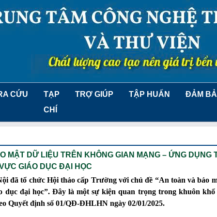
RA CỨU
TẠP
TRỢ GIÚP
TẬP HUẤN
ĐẢM BẢ
CHÍ
O MẬT DỮ LIỆU TRÊN KHÔNG GIAN MẠNG – ỨNG DỤNG
 VỰC GIÁO DỤC ĐẠI HỌC
i đã tổ chức Hội thảo cấp Trường với chủ đề “An toàn và bảo m
o dục đại học”. Đây là một sự kiện quan trọng trong khuôn khổ
eo Quyết định số 01/QĐ-ĐHLHN ngày 02/01/2025.