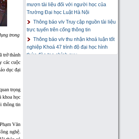
mượn tài liệu đối với người học của
Trường Đại học Luật Hà Nội
Thông báo v/v Truy cập nguồn tài liệu
trực tuyến trên cổng thông tin
dụng trong
Thông báo v/v thu nhận khoá luận tốt
nghiệp Khoá 47 trình độ đại học hình
ã trở thành
thức đào tạo chính quy
ay các cuộc
Thư Cảm Ơn tới tác giả gửi tặng
iáo dục đại
sách Trung tâm Công nghệ thông tin và
Thư viện Trường Đại học Luật Hà Nội
quan trọng
hà khoa học
i thông tin
S. Phạm Văn
Công nghệ.