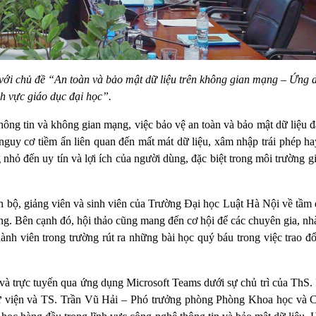
 với chủ đề “An toàn và bảo mật dữ liệu trên không gian mạng – Ứng 
nh vực giáo dục đại học”.
ông tin và không gian mạng, việc bảo vệ an toàn và bảo mật dữ liệu đ
 nguy cơ tiềm ẩn liên quan đến mất mát dữ liệu, xâm nhập trái phép h
hỏ đến uy tín và lợi ích của người dùng, đặc biệt trong môi trường g
n bộ, giảng viên và sinh viên của Trường Đại học Luật Hà Nội về tầm 
ng. Bên cạnh đó, hội thảo cũng mang đến cơ hội để các chuyên gia, n
nh viên trong trường rút ra những bài học quý báu trong việc trao đổ
i và trực tuyến qua ứng dụng Microsoft Teams dưới sự chủ trì của Th
 viện và TS. Trần Vũ Hải – Phó trưởng phòng Phòng Khoa học và 