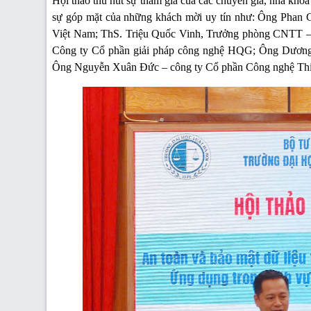
Hội thảo thu hút sự tham gia của các chuyên gia, nhà khoa
sự góp mặt của những khách mời uy tín như: Ông Phan 
Việt Nam; ThS. Triệu Quốc Vinh, Trưởng phòng CNTT –
Công ty Cổ phần giải pháp công nghệ HQG; Ông Dương
Ông Nguyễn Xuân Đức – công ty Cổ phần Công nghệ Thiế