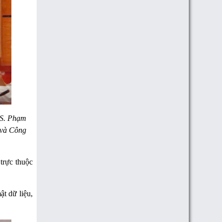
ThS. Phạm
 và Công
trực thuộc
t dữ liệu,