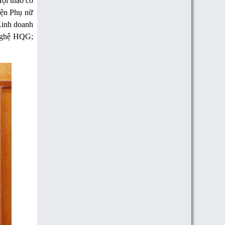
Hội thảo có
iện Phụ nữ
Kinh doanh
 nghệ HQG;